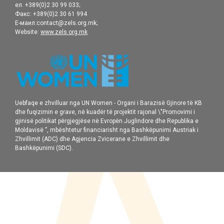
ел. +389(0)2 30 99 033;
Факс: +389(0)2 30 61 994
Е-маил:contact@zels.org.mk;
Website:
www.zels.org.mk
Uebfaqe e zhvilluar nga UN Women - Organi i Barazisë Gjinore të KB
dhe fuqizimin e grave, në kuadër të projektit rajonal \"Promovimi i
gjinisë politikat përgjegjëse në Evropën Juglindore dhe Republika e
Moldavisë ”, mbështetur financiarisht nga Bashkëpunimi Austriak i
Zhvillimit (ADC) dhe Agjencia Zvicerane e Zhvillimit dhe
Bashkëpunimi (SDC).