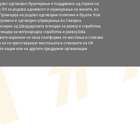
дово одговорно буџетирање е поддржана од страна на
 ОН за родова еднаквост и зајакнување на жените, во
„Промоција на родовo одговорни политики и буџети: Кон
клузивно и одговорно управување во Северна
нсиран од Швајцарската агенција за развој и соработка-
енција за меѓународна соработка и развој-Sida.
вите изразени на оваа платформа се мислења и ставови
о не ги претставуваат мислењата и ставовите на UN
е нации или на другите придружни организации.