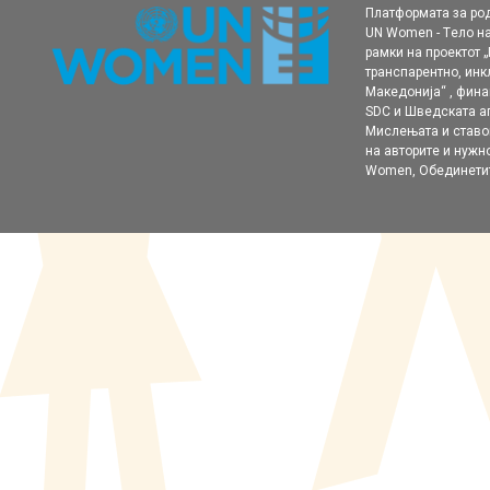
Платформата за ро
UN Women - Tело на
рамки нa проектот 
транспарентно, ин
Македонија“ , фина
SDC и Шведската аг
Мислењата и ставо
на авторите и нужн
Women, Обединетит