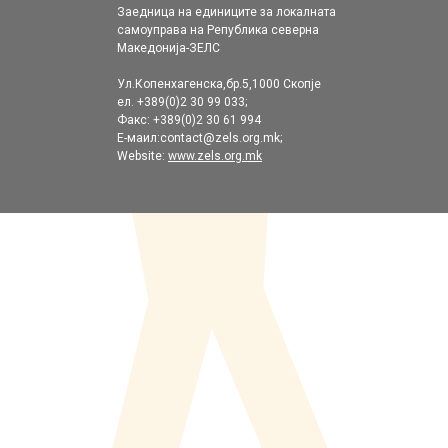
Заедница на единиците за локалната
самоуправа на Република северна
Македонија-ЗЕЛС
Ул.Копенхагенска,бр.5,1000 Скопје
ел. +389(0)2 30 99 033;
Факс: +389(0)2 30 61 994
Е-маил:contact@zels.org.mk;
Website:
www.zels.org.mk