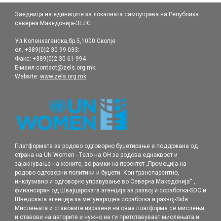
Заедница на единиците за локалната самоуправа на Република
северна Македонија-ЗЕЛС
Ул.Копенхагенска,бр.5,1000 Скопје
ел. +389(0)2 30 99 033;
Факс: +389(0)2 30 61 994
Е-маил:contact@zels.org.mk;
Website:
www.zels.org.mk
Платформата за родово одговорно буџетирање е поддржана од
страна на UN Women - Tело на ОН за родова еднаквост и
зајакнување на жените, во рамки нa проектот „Промоција на
родовo одговорни политики и буџети: Кон транспарентно,
инклузивно и одговорно управување во Северна Македонија“ ,
финансиран од Швајцарската агенција за развој и соработка-SDC и
Шведската агенција за меѓународна соработка и развој-Sida.
Мислењата и ставовите изразени на оваа платформа се мислења
и ставови на авторите и нужно не ги претставуваат мислењата и