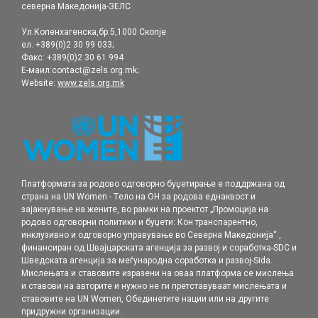
северна Македонија-ЗЕЛС
Ул.Копенхагенска,бр.5,1000 Скопје
ел. +389(0)2 30 99 033;
Факс: +389(0)2 30 61 994
Е-маил:contact@zels.org.mk;
Website:
www.zels.org.mk
Платформата за родово одговорно буџетирање е поддржана од
страна на UN Women - Tело на ОН за родова еднаквост и
зајакнување на жените, во рамки нa проектот „Промоција на
родовo одговорни политики и буџети: Кон транспарентно,
инклузивно и одговорно управување во Северна Македонија“ ,
финансиран од Швајцарската агенција за развој и соработка-SDC и
Шведската агенција за меѓународна соработка и развој-Sida.
Мислењата и ставовите изразени на оваа платформа се мислења
и ставови на авторите и нужно не ги претставуваат мислењата и
ставовите на UN Women, Обединетите нации или на другите
придружни организации.