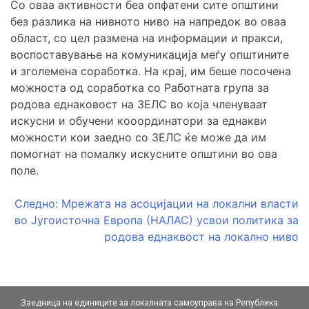
Со оваа активности беа опфатени сите општини
без разлика на нивното ниво на напредок во оваа
област, со цел размена на информации и пракси,
воспоставување на комуникација меѓу општините
и зголемена соработка. На крај, им беше посочена
можноста од соработка со Работната група за
родова еднаковост на ЗЕЛС во која членуваат
искусни и обучени кооординатори за еднакви
можности кои заедно со ЗЕЛС ќе може да им
помогнат на помалку искусните општини во ова
поле.
Навигација
Следно:
Мрежата на асоцијации на локални власти
во Југоисточна Европа (НАЛАС) усвои политика за
на
родова еднаквост на локално ниво
напис
Заедница на единиците за локалната самоуправа на Република