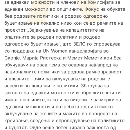
за еднакви можности и членови на Комисијата за
еднакви можности во општините. Фокус на обуката
беа родовите политики и родово одговорно
буџетирање на локално ниво кои се во рамките на
проектот „Зајакнување на капацитетите на
општините за родови политики и родово
одговорно буџетирање“, што ЗЕЛС го спроведува
со поддршка на UN Women канцеларијата во
Скопје. Марија Ристеска и Мемет Мемети кои беа
обучувачи на оваа тема се осврнаа најнапред на
националните политики за родова рамноправност
и влезните точки за вклучување на родовите
аспекти во локалните политики. Зборуваа за
законот за еднакви можности и обрвските кои ги
имаат општините, како и за видовите на мерки за
еднакви можности и потребата од системско
вклучување на жените и мажите во процесот на
креирање, следење и спроведување на политиките
и буџетот. Овде беше потенцирана важноста од