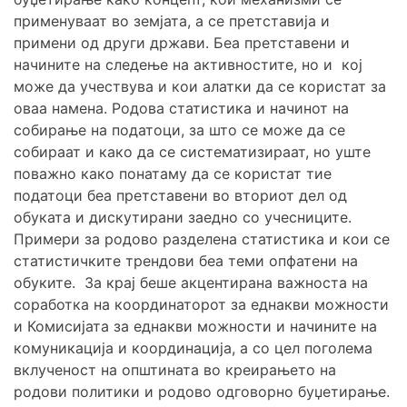
применуваат во земјата, а се претставија и
примени од други држави. Беа претставени и
начините на следење на активностите, но и кој
може да учествува и кои алатки да се користат за
оваа намена. Родова статистика и начинот на
собирање на податоци, за што се може да се
собираат и како да се систематизираат, но уште
поважно како понатаму да се користат тие
податоци беа претставени во вториот дел од
обуката и дискутирани заедно со учесниците.
Примери за родово разделена статистика и кои се
статистичките трендови беа теми опфатени на
обуките. За крај беше акцентирана важноста на
соработка на координаторот за еднакви можности
и Комисијата за еднакви можности и начините на
комуникација и координација, а со цел поголема
вклученост на општината во креирањето на
родови политики и родово одговорно буџетирање.