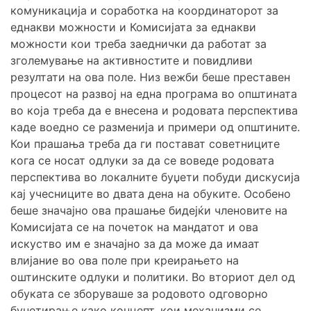
комуникација и соработка на координаторот за
еднакви можности и Комисијата за еднакви
можности кои треба заеднички да работат за
зголемување на активностите и повидливи
резултати на ова поле. Низ вежби беше преставен
процесот на развој на една програма во општината
во која треба да е внесена и родовата перспектива
каде воедно се разменија и примери од општините.
Кои прашања треба да ги постават советниците
кога се носат одлуки за да се воведе родовата
перспектива во локалните буџети побуди дискусија
кај учесниците во двата дена на обуките. Особено
беше значајно ова прашање бидејќи членовите на
Комисијата се на почеток на мандатот и ова
искуство им е значајно за да може да имаат
влијание во ова поле при креирањето на
оштинските одлуки и политики. Во вториот дел од
обуката се зборуваше за родовото одговорно
буџетирање како концепт, кои механизми се