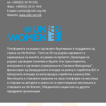
ел. +389(0)2 30 99 033;
Факс: +389(0)2 30 61 994
Е-маил:contact@zels.org.mk;
Website:
www.zels.org.mk
Платформата за родово одговорно буџетирање е поддржана од
страна на UN Women - Tело на ОН за родова еднаквост и
зајакнување на жените, во рамки нa проектот „Промоција на
родовo одговорни политики и буџети: Кон транспарентно,
инклузивно и одговорно управување во Северна Македонија“ ,
финансиран од Швајцарската агенција за развој и соработка-SDC и
Шведската агенција за меѓународна соработка и развој-Sida.
Мислењата и ставовите изразени на оваа платформа се мислења
и ставови на авторите и нужно не ги претставуваат мислењата и
ставовите на UN Women, Обединетите нации или на другите
придружни организации.