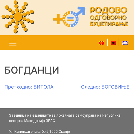
БОГДАНЦИ
Навигација
Претходно:
БИТОЛА
Следно:
БОГОВИЊЕ
на
напис
Заедница на единиците за локалната самоуправа на Република
северна Македонија-ЗЕЛС
Ул.Копенхагенска,бр.5,1000 Скопје