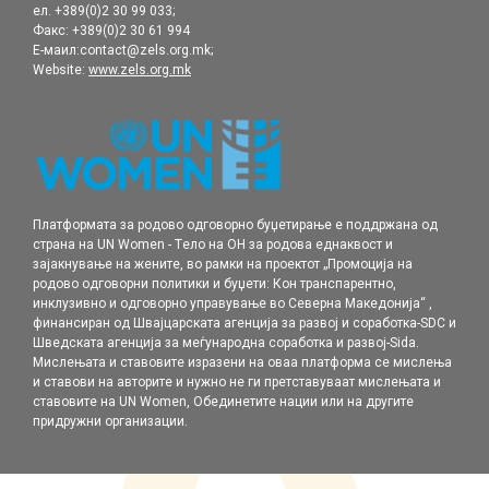
ел. +389(0)2 30 99 033;
Факс: +389(0)2 30 61 994
Е-маил:contact@zels.org.mk;
Website:
www.zels.org.mk
Платформата за родово одговорно буџетирање е поддржана од
страна на UN Women - Tело на ОН за родова еднаквост и
зајакнување на жените, во рамки нa проектот „Промоција на
родовo одговорни политики и буџети: Кон транспарентно,
инклузивно и одговорно управување во Северна Македонија“ ,
финансиран од Швајцарската агенција за развој и соработка-SDC и
Шведската агенција за меѓународна соработка и развој-Sida.
Мислењата и ставовите изразени на оваа платформа се мислења
и ставови на авторите и нужно не ги претставуваат мислењата и
ставовите на UN Women, Обединетите нации или на другите
придружни организации.