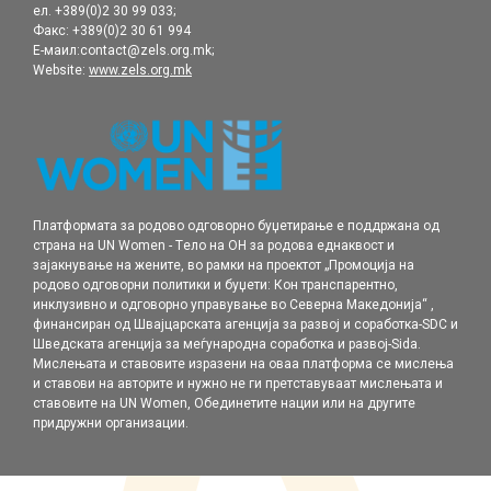
ел. +389(0)2 30 99 033;
Факс: +389(0)2 30 61 994
Е-маил:contact@zels.org.mk;
Website:
www.zels.org.mk
Платформата за родово одговорно буџетирање е поддржана од
страна на UN Women - Tело на ОН за родова еднаквост и
зајакнување на жените, во рамки нa проектот „Промоција на
родовo одговорни политики и буџети: Кон транспарентно,
инклузивно и одговорно управување во Северна Македонија“ ,
финансиран од Швајцарската агенција за развој и соработка-SDC и
Шведската агенција за меѓународна соработка и развој-Sida.
Мислењата и ставовите изразени на оваа платформа се мислења
и ставови на авторите и нужно не ги претставуваат мислењата и
ставовите на UN Women, Обединетите нации или на другите
придружни организации.