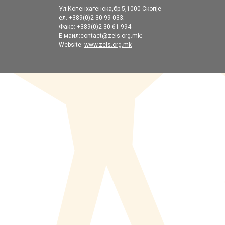
Ул.Копенхагенска,бр.5,1000 Скопје
ел. +389(0)2 30 99 033;
Факс: +389(0)2 30 61 994
Е-маил:contact@zels.org.mk;
Website:
www.zels.org.mk