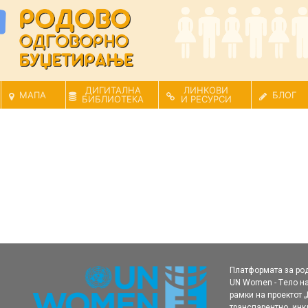
ДИГИТАЛНА
ЛИНКОВИ
МАПА
БЛОГ
БИБЛИОТЕКА
И РЕСУРСИ
Платформата за ро
UN Women - Tело на
рамки нa проектот 
транспарентно, ин