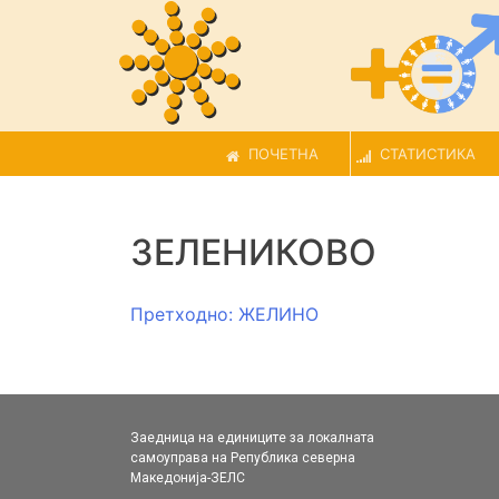
ПОЧЕТНА
СТАТИСТИКА
ЗЕЛЕНИКОВО
Навигација
Претходно:
ЖЕЛИНО
на
напис
Заедница на единиците за локалната
самоуправа на Република северна
Македонија-ЗЕЛС