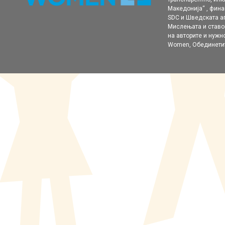
Македонија“ , фина
SDC и Шведската аг
Мислењата и ставо
на авторите и нужн
Women, Обединетит