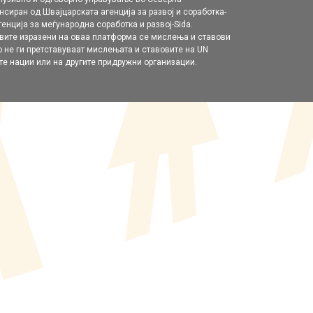
нсиран од Швајцарската агенција за развој и соработка-
енција за меѓународна соработка и развој-Sida.
вите изразени на оваа платформа се мислења и ставови
о не ги претставуваат мислењата и ставовите на UN
е нации или на другите придружни организации.