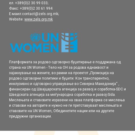
ел. +389(0)2 30 99 033;
Факс: +389(0)2 30 61 994
Е-маил:contact@zels.org.mk;
Website:
www.zels.org.mk
Платформата за родово одговорно буџетирање е поддржана од
страна на UN Women - Tело на ОН за родова еднаквост и
зајакнување на жените, во рамки нa проектот „Промоција на
родовo одговорни политики и буџети: Кон транспарентно,
инклузивно и одговорно управување во Северна Македонија“ ,
финансиран од Швајцарската агенција за развој и соработка-SDC и
Шведската агенција за меѓународна соработка и развој-Sida.
Мислењата и ставовите изразени на оваа платформа се мислења
и ставови на авторите и нужно не ги претставуваат мислењата и
ставовите на UN Women, Обединетите нации или на другите
придружни организации.