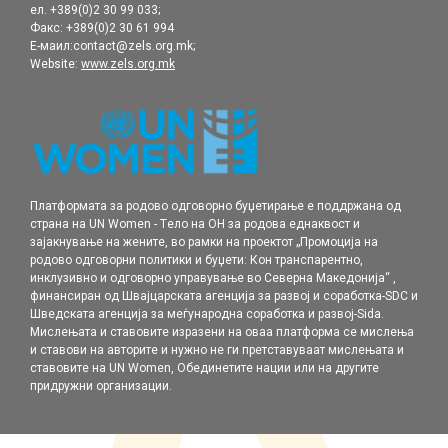
ел. +389(0)2 30 99 033;
Факс: +389(0)2 30 61 994
Е-маил:contact@zels.org.mk;
Website:
www.zels.org.mk
Платформата за родово одговорно буџетирање е поддржана од
страна на UN Women - Tело на ОН за родова еднаквост и
зајакнување на жените, во рамки нa проектот „Промоција на
родовo одговорни политики и буџети: Кон транспарентно,
инклузивно и одговорно управување во Северна Македонија“ ,
финансиран од Швајцарската агенција за развој и соработка-SDC и
Шведската агенција за меѓународна соработка и развој-Sida.
Мислењата и ставовите изразени на оваа платформа се мислења
и ставови на авторите и нужно не ги претставуваат мислењата и
ставовите на UN Women, Обединетите нации или на другите
придружни организации.