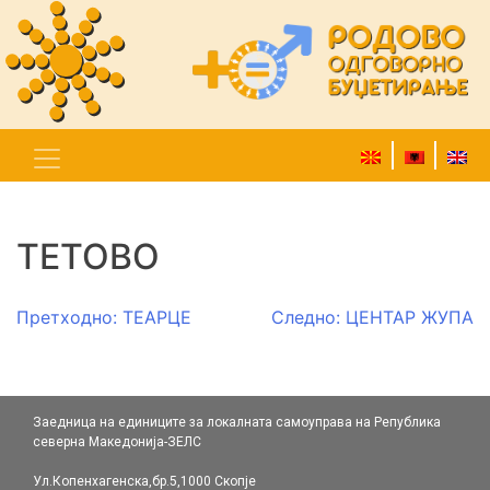
ТЕТОВО
Навигација
Претходно:
ТЕАРЦЕ
Следно:
ЦЕНТАР ЖУПА
на
напис
Заедница на единиците за локалната самоуправа на Република
северна Македонија-ЗЕЛС
Ул.Копенхагенска,бр.5,1000 Скопје