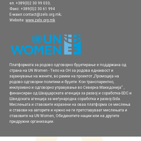
ел. +389(0)2 30 99 033;
Факс: +389(0)2 30 61 994
Е-маил:contact@zels.org.mk;
Website:
www.zels.org.mk
Платформата за родово одговорно буџетирање е поддржана од
страна на UN Women - Tело на ОН за родова еднаквост и
зајакнување на жените, во рамки нa проектот „Промоција на
родовo одговорни политики и буџети: Кон транспарентно,
инклузивно и одговорно управување во Северна Македонија“ ,
финансиран од Швајцарската агенција за развој и соработка-SDC и
Шведската агенција за меѓународна соработка и развој-Sida.
Мислењата и ставовите изразени на оваа платформа се мислења
и ставови на авторите и нужно не ги претставуваат мислењата и
ставовите на UN Women, Обединетите нации или на другите
придружни организации.