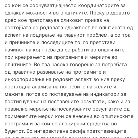
со кои се соочуваат,најчесто координаторите за
еднакви можности во општините. Преку родовото
дрво кое претставува сликовит приказ на
состојбата со родовата еднаквост во општината од
аспект на лоцирање на главниот проблем, а со тоа
и причините и последиците тој го претстави
начинот на кој треба да се работи во општините
при креирањето на програмите и мерките во
општините. Во таа насока говореше за потребата
од правилно развивање на програмите и
инкорпорирање на родовит аспект во нив преку
претходна анализа на потребите на жените и
мажите, потоа со поставување на индикатори за
постигнување на поставените резултати, како и за
правилно мерење на посакуваните резултатите од
применетите мерки кои се внесени во општинските
програми и за кои се алоцирани средства во
буџетот. Во интерактивна сесија претставниците