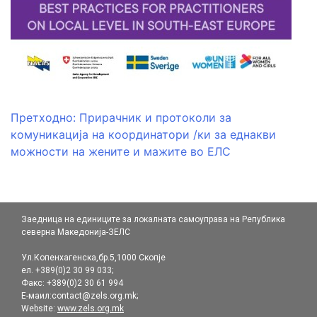
Навигација
Претходно:
Прирачник и протоколи за
комуникација на координатори /ки за еднакви
на
можности на жените и мажите во ЕЛС
напис
Заедница на единиците за локалната самоуправа на Република
северна Македонија-ЗЕЛС
Ул.Копенхагенска,бр.5,1000 Скопје
ел. +389(0)2 30 99 033;
Факс: +389(0)2 30 61 994
Е-маил:contact@zels.org.mk;
Website:
www.zels.org.mk