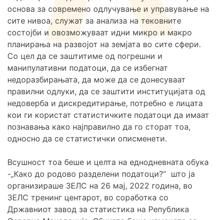
основа за современо одлучување и управување на
сите нивоа, служат за анализа на тековните
состојби и овозможуваат идни микро и макро
планирања на развојот на земјата во сите сфери.
Со цел да се заштитиме од погрешни и
манипулативни податоци, да се избегнат
недоразбирањата, да може да се донесуваат
правилни одлуки, да се заштити институцијата од
недоверба и дискредитирање, потребно е лицата
кои ги користат статистичките податоци да имаат
познавања како најправилно да го сторат тоа,
односно да се статистички описменети.
Всушност тоа беше и целта на еднодневната обука
-„Како до родово разделени податоци?“ што ја
организираше ЗЕЛС на 26 мај, 2022 година, во
ЗЕЛС тренинг центарот, во соработка со
Државниот завод за статистика на Република