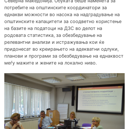
Северна Македонија. Обуката беше наменета за
потребите на општинските координатори за
еднакви можности во насока на надградување на
општинските капацитети за соодветно користење
на базите на податоци на ДЗС во делот на
родовата статистика, за обезбедување на
релевантни анализи и истражувања кои ќе
придонесат во креирањето на адекватни одлуки,
планови и програми за обезбедување на еднаквост
меѓу мажите и жените на локално ниво.