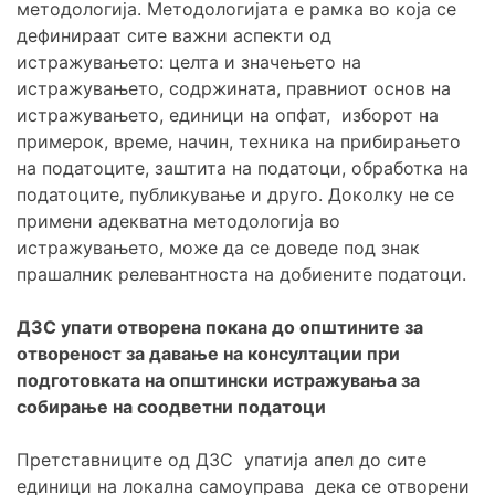
методологија. Методологијата е рамка во која се
дефинираат сите важни аспекти од
истражувањето: целта и значењето на
истражувањето, содржината, правниот основ на
истражувањето, единици на опфат, изборот на
примерок, време, начин, техника на прибирањето
на податоците, заштита на податоци, обработка на
податоците, публикување и друго. Доколку не се
примени адекватна методологија во
истражувањето, може да се доведе под знак
прашалник релевантноста на добиените податоци.
ДЗС упати отворена покана до општините за
отвореност за давање на консултации при
подготовката на општински истражувања за
собирање на соодветни податоци
Претставниците од ДЗС упатија апел до сите
единици на локална самоуправа дека се отворени