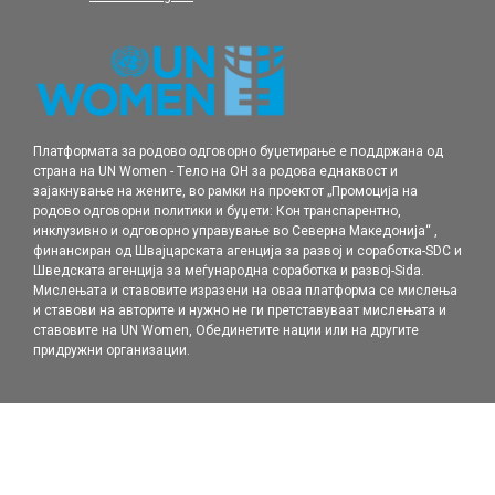
Платформата за родово одговорно буџетирање е поддржана од
страна на UN Women - Tело на ОН за родова еднаквост и
зајакнување на жените, во рамки нa проектот „Промоција на
родовo одговорни политики и буџети: Кон транспарентно,
инклузивно и одговорно управување во Северна Македонија“ ,
финансиран од Швајцарската агенција за развој и соработка-SDC и
Шведската агенција за меѓународна соработка и развој-Sida.
Мислењата и ставовите изразени на оваа платформа се мислења
и ставови на авторите и нужно не ги претставуваат мислењата и
ставовите на UN Women, Обединетите нации или на другите
придружни организации.