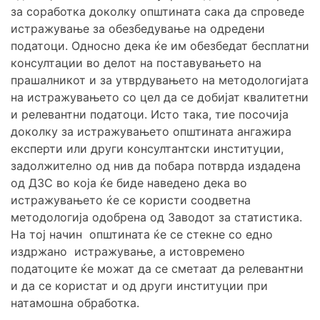
за соработка доколку општината сака да спроведе
истражување за обезбедување на одредени
податоци. Односно дека ќе им обезбедат бесплатни
консултации во делот на поставувањето на
прашалникот и за утврдувањето на методологијата
на истражувањето со цел да се добијат квалитетни
и релевантни податоци. Исто така, тие посочија
доколку за истражувањето општината ангажира
експерти или други консултантски институции,
задолжително од нив да побара потврда издадена
од ДЗС во која ќе биде наведено дека во
истражувањето ќе се користи соодветна
методологија одобрена од Заводот за статистика.
На тој начин општината ќе се стекне со едно
издржано истражување, а истовремено
податоците ќе можат да се сметаат да релевантни
и да се користат и од други институции при
натамошна обработка.