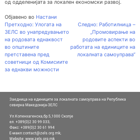
од одделенијата за локален економски развој.
Објавено во
Настани
Навигација
Претходно:
Улогата на
Следно:
Работилница –
ЗЕЛС во унапредувањето
„Промовирање на
на
на родовата еднаквост
родовите аспекти во
напис
во општините
работата на единиците на
претставена пред
локалната самоуправа“
советници од Комисиите
за еднакви можности
Заедница на единиците за локалната самоуправа на Република
северна Македонија-ЗЕЛС
Ул.Копенхагенска,бр.5,1000 Скопје
ел. +389(0)2 30 99 033;
Факс: +389(0)2 30 61 994
Е-маил:contact@zels.org.mk;
Website:
www.zels.org.mk