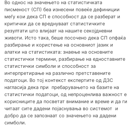
Во однос на значењето на статистичката
писменост (СП) беа изнесени повеќе дефиниции
меѓу кои дека СП е способност да се разберат и
критички да се вреднуваат статистичките
резултати што влијаат на нашите секојдневни
животи. Исто така, беше посочено дека СП опфаќа
разбирање и користење на основниот јазик и
алатки на статистиката: знаење на основните
статистички термини, разбирање на едноставните
статистички симболи и способност за
интерпретирање на различно претставените
податоци. Во тој контекст експертите од ДЗС
нагласија дека при пребарувањето на базите на
статистички податоци, од непроценлива важност е
корисниците да посветат внимание и време и да ги
читаат сите дадени појаснувања во системот и
добро да се запознаат со значењето на дадени
симболи.