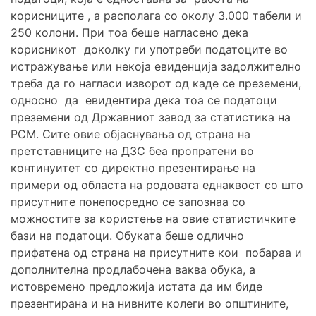
корисниците , а располага со околу 3.000 табели и
250 колони. При тоа беше нагласено дека
корисникот доколку ги употреби податоците во
истражување или некоја евиденција задолжително
треба да го нагласи изворот од каде се преземени,
односно да евидентира дека тоа се податоци
преземени од Државниот завод за статистика на
РСМ. Сите овие објаснувања од страна на
претставниците на ДЗС беа пропратени во
континуитет со директно презентирање на
примери од областа на родовата еднаквост со што
присутните понепосредно се запознаа со
можностите за користење на овие статистичките
бази на податоци. Обуката беше одлично
прифатена од страна на присутните кои побараа и
дополнителна продлабочена ваква обука, а
истовремено предложија истата да им биде
презентирана и на нивните колеги во општините,