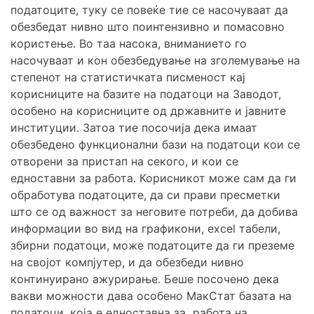
податоците, туку се повеќе тие се насочуваат да
обезбедат нивно што поинтензивно и помасовно
користење. Во таа насока, вниманието го
насочуваат и кон обезбедување на зголемување на
степенот на статистичката писменост кај
корисниците на базите на податоци на Заводот,
особено на корисниците од државните и јавните
институции. Затоа тие посочија дека имаат
обезбедено функционални бази на податоци кои се
отворени за пристап на секого, и кои се
едноставни за работа. Корисникот може сам да ги
обработува податоците, да си прави пресметки
што се од важност за неговите потреби, да добива
информации во вид на графикони, excel табели,
збирни податоци, може податоците да ги преземе
на својот компјутер, и да обезбеди нивно
континуирано ажурирање. Беше посочено дека
вакви можности дава особено МакСтат базата на
податоци, која е едноставна за работа на