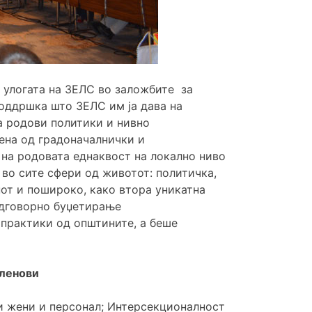
 улогата на ЗЕЛС во заложбите за
поддршка што ЗЕЛС им ја дава на
а родови политики и нивно
вена од градоначалнички и
 на родовата еднаквост на локално ниво
 во сите сфери од животот: политичка,
нот и пошироко, како втора уникатна
одговорно буџетирање
и практики од општините, а беше
членови
и жени и персонал; Интерсекционалност