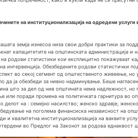
ачините на институционализација на одредени услуги 
ашата земја изнесоа низа свои добри практики за под
акнат капацитетите на општинската администрација и 
е на родови статистики кои експлицитно покажуваат ка
тна интервенција. Обезбедените родови статистички п
пект во секој сегмент од општественото живеење, но 
о да ја обезбеди за нивно надминување. Беше нагласе
ина што за дел од нив општината нема надлежност, но 
е или поради промена на политичката гарнитура во оп
о делот на : семејно насилство; женско здравје, женс
збедување на поголема финансиска независност на опш
еди и квалитетна институционализација на ваквите услу
тврдени во Предлог на Законот за родова еднаквост ш