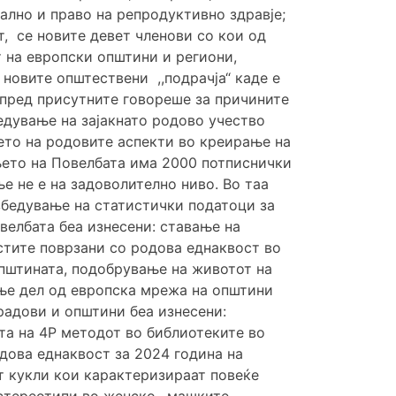
ално и право на репродуктивно здравје;
, се новите девет членови со кои од
 на европски општини и региони,
 новите општествени ,,подрачја“ каде е
 пред присутните говореше за причините
бедување на зајакнато родово учество
њето на родовите аспекти во креирање на
њето на Повелбата има 2000 потписнички
е не е на задоволително ниво. Во таа
збедување на статистички податоци за
велбата беа изнесени: ставање на
стите поврзани со родова еднаквост во
пштината, подобрување на животот на
ање дел од европска мрежа на општини
радови и општини беа изнесени:
та на 4Р методот во библиотеките во
одова еднаквост за 2024 година на
т кукли кои карактеризираат повеќе
 стереотипи во женско –машките