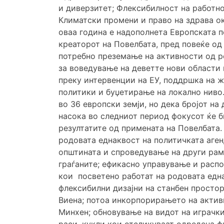
и диверзитет; Флексибилност на работно
Климатски промени и право на здрава ок
оваа година е надополнета Европската п
креаторот на Повелбата, пред повеќе од
потребно преземање на активности од ро
за воведување на деветте нови области 
преку интервенции на ЕУ, поддршка на ж
политики и буџетирање на локално ниво
во 36 европски земји, но дека бројот на
насока во следниот период фокусот ќе 
резултатите од примената на Повелбата
родовата еднаквост на политичката аген
општината и спроведување на други рам
граѓаните; ефикасно управување и расп
кои посветено работат на родовата една
флексибилни дизајни на станбен простор
Виена; потоа инкорпорирањето на активн
Минхен; обновување на видот на играчки
раси, кукли кои отсликуваат одредена ф