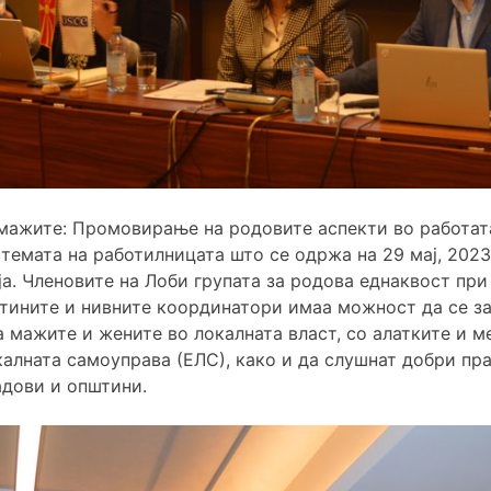
 мажите: Промовирање на родовите аспекти во работат
темата на работилницата што се одржа на 29 мај, 2023 
а. Членовите на Лоби групата за родова еднаквост пр
тините и нивните координатори имаа можност да се за
 мажите и жените во локалната власт, со алатките и м
калната самоуправа (ЕЛС), како и да слушнат добри п
адови и општини.