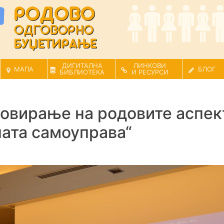
ДИГИТАЛНА
ЛИНКОВИ
МАПА
БЛОГ
БИБЛИОТЕКА
И РЕСУРСИ
овирање на родовите аспект
ната самоуправа“