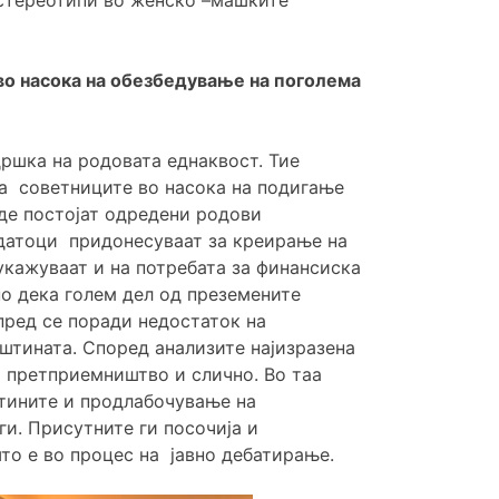
во насока на обезбедување на поголема
дршка на родовата еднаквост. Тие
на советниците во насока на подигање
де постојат одредени родови
одатоци придонесуваат за креирање на
укажуваат и на потребата за финансиска
но дека голем дел од преземените
пред се поради недостаток на
штината. Според анализите најизразена
ко претприемништво и слично. Во таа
тините и продлабочување на
ги. Присутните ги посочија и
то е во процес на јавно дебатирање.