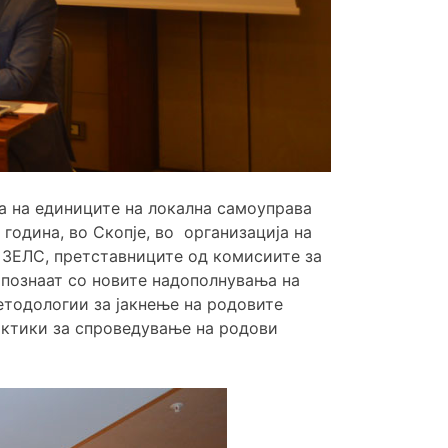
а на единиците на локална самоуправа
година, во Скопје, во организација на
и ЗЕЛС, претставниците од комисиите за
познаат со новите надополнувања на
етодологии за јакнење на родовите
рактики за спроведување на родови