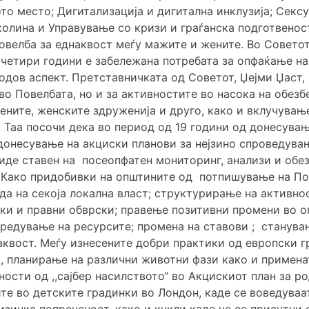
то место; Дигитализација и дигитална инклузија; Сексу
олина и Управување со кризи и граѓанска подготвеност
овелба за еднаквост меѓу мажите и жените. Во Советот
 четири години е забележана потребата за опфаќање на
дов аспект. Претставничката од Советот, Џејми Џаст,
во Повелбата, но и за активностите во насока на обез
ените, женските здруженија и друго, како и вклучува
. Таа посочи дека во период од 19 години од донесува
 донесување на акциски планови за нејзино спроведувањ
биде ставен на посеопфатен мониторинг, анализи и обе
. Како придобивки на општините од потпишување на По
да на секоја локална власт; структурирање на активно
ки и правни обврски; правење позитивни промени во о
оредување на ресурсите; промена на ставови ; станув
квост. Меѓу изнесените добри практики од европски г
, планирање на различни животни фази како и примена
ости од ,,сајбер насилството“ во Акцискиот план за р
те во детските градинки во Лондон, каде се воведуваа
изичка попреченост, како и кукли каде не се присутни