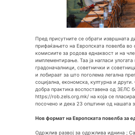
Пред присутните се обрати извршната д
прифаќањето на Европската повелба во о
комисиите за родова еднаквост и на чл
имплементирање. Таа ја нагласи улогата
градоначалници, советнички и советниц
и лобираат за што поголема легална пре
социјална, економска, културна и други.
добра практика воспоставена од ЗЕЛС б
https://rob.zels.org.mk/ на која се плас
посочено и дека 23 општини од нашата з
Нов формат на Европската повелба за е
Одржлив развој за одржлива иднина ; С