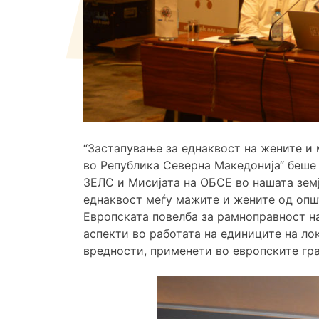
“Застапување за еднаквост на жените и
во Република Северна Македонија“ беше 
ЗЕЛС и Мисијата на ОБСЕ во нашата земј
еднаквост меѓу мажите и жените од опш
Европската повелба за рамноправност на
аспекти во работата на единиците на ло
вредности, применети во европските гр