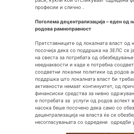
професии и слично .
Поголема децентрализација – еден од н
родова рамноправност
Претставниците од локалната власт од н
посочија дека со поддршка на ЗЕЛС се ј
на свеста за потребата од обезбедувањ
нееднаквости и каде е потребна соодве
соодветни локални политики од родов ас
поддршка што локалната власт би требал
активности немаат континуитет, од прич
финансиски средства за нивно одржувањ
е потребата за услуги од родов аспект в
насока беше посочено дека само со обе
децентрализација на власта ќе се обезб
несогласувањата со одредени одредби у