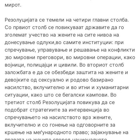
мирот.
Резолуцијата се темели на четири главни столба.
Со првиот столб се повикуваат државите да го
зголемат учество на жените на сите нивоа на
донесување одлуки,во самите институции: при
спречување, управување и решавање на конфликти
;во мировни преговори, во мировни операции, како
војници, полицајци и цивили. Во вториот столб
заложбата е да се обезбеди заштита на жените и
девојките од сексуално и родово базирано
насилство, вклучително и во итни и хуманитарни
ситуации, како што се бегалски кампови. Во
третиот столб Резолуцијата повикува да се
подобрат стратегиите за интервенција во
спречувањето на насилството врз жените,
вклучително и со гонење на одговорните за
кршење на меѓународното право; зајакнување на
правата на жените според националното