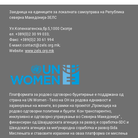
Заедница на единиците за локалната самоуправа на Република
северна Македонија-ЗЕЛС
Ул.Копенхагенска,бр.5,1000 Скопје
ел. +389(0)2 30 99 033;
Факс: +389(0)2 30 61 994
Е-маил:contact@zels.org.mk;
Website:
www.zels.org.mk
Платформата за родово одговорно буџетирање е поддржана од
страна на UN Women - Tело на ОН за родова еднаквост и
зајакнување на жените, во рамки нa проектот „Промоција на
родовo одговорни политики и буџети: Кон транспарентно,
инклузивно и одговорно управување во Северна Македонија“ ,
финансиран од Швајцарската агенција за развој и соработка-SDC и
Шведската агенција за меѓународна соработка и развој-Sida.
Мислењата и ставовите изразени на оваа платформа се мислења