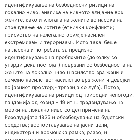
идентификување на безбедносни ризици на
локално ниво, анализа на нивното влијание врз
жените, како и улогата на жените во насока на
спречување на истите (етнички конфликти;
присуство на нелегално оружје;насилен
екстремизам и тероризам). Исто така, беше
нагласена и потребата за прецизно
идентификување на проблемите (доколку се
утврди дека постојат) поврзани со безбедноста на
жените на локално ниво (насилство врз жени и
семејно насилство; насилство врз жени и девојки
во јавниот простор;- трговија со луѓе). Потоа,
идентификување на ризици од природни непогоди,
пандемија од Ковид – 19 итн.; предвидување на
мерки на локално ниво со цел примена на
Резолуцијата 1325 и обезбедување на буџетски
средства; воспоставување на јасни цели,
индикатори и временска рамка; развој и
имплементација на локални акциски планови и