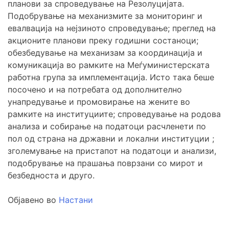
планови за спроведување на Резолуцијата.
Подобрување на механизмите за мониторинг и
евалвација на нејзиното спроведување; преглед на
акционите планови преку годишни состаноци;
обезбедување на механизам за координација и
комуникација во рамките на Меѓуминистерската
работна група за имплементација. Исто така беше
посочено и на потребата од дополнително
унапредување и промовирање на жените во
рамките на институциите; спроведување на родова
анализа и собирање на податоци расчленети по
пол од страна на државни и локални институции ;
зголемување на пристапот на податоци и анализи,
подобрување на прашања поврзани со мирот и
безбедноста и друго.
Објавено во
Настани