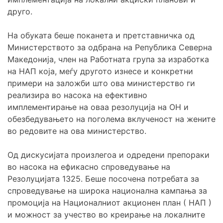
друго.
На обуката беше поканета и претставничка од
Министерството за одбрана на Република Северна
Македонија, член на Работната група за изработка
на НАП која, меѓу другото изнесе и конкретни
примери на заложби што ова министерство ги
реализира во насока на ефективно
имплементирање на оваа резолуција на ОН и
обезбедувањето на поголема вклученост на жените
во редовите на ова министерство.
Од дискусијата произлегоа и одредени препораки
во насока на ефикасно спроведување на
Резолуцијата 1325. Беше посочена потребата за
спроведување на широка национална кампања за
промоција на Националниот акционен план ( НАП )
и можност за учество во креирање на локалните