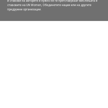
и ставови на авторите и нужно не ги претставуваат мислењата и
ставовите на UN Women, Обединетите нации или на другите
придружни организации.