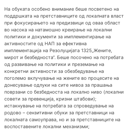
На обуката особено внимание беше посветено на
поддршката на претставниците од локалната власт
при фокусирањето на предизвици од оваа област
во насока на натамошно креирање на локални
политики и документи за имплементирање на
активностите од НАП за ефективна
имплементација на Резолуцијата 1325„Жените,
мирот и безбедноста“. Беше посочено на потребата
од развивање на политики и преземање на
конкретни активности за обезбедување на
поголемо вклучување на жените во процесите на
донесување одлуки на сите нивоа за прашања
поврзани со безбедноста на локално ниво (локални
совети за превенција, кризни штабови);
истакнување на потребата за спроведување на
родово – сензитивни обуки за претставници на
локалната самоуправа, но и за претставниците на
воспоставените локални механизми;