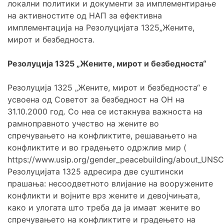
локални политики и документи за имплементирање
на активностите од НАП за ефективна
имплементација на Резолуцијата 1325„Жените,
мирот и безбедноста.
Резолуција 1325 „Жените, мирот и безбедноста“
Резолуција 1325 „Жените, мирот и безбедноста“ е
усвоена од Советот за безбедност на ОН на
31.10.2000 год. Со неа се истакнува важноста на
рамноправното учество на жените во
спречувањето на конфликтите, решавањето на
конфликтите и во градењето одржлив мир (
https://www.usip.org/gender_peacebuilding/about_UNSC
Резолуцијата 1325 адресира две суштински
прашања: несоодветното влијание на вооружените
конфликти и војните врз жените и девојчињата,
како и улогата што треба да ја имаат жените во
спречувањето на конфликтите и градењето на