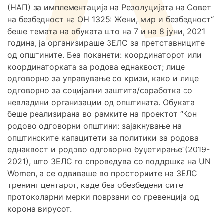
(НАП) за имплементација на Резолуцијата на Совет
на безбедност на ОН 1325: Жени, мир и безбедност“
беше темата на обуката што на 7 и на 8 јуни, 2021
година, ја организираше ЗЕЛС за претставниците
од општините. Беа поканети: координаторот или
координаторката за родова еднаквост; лице
одговорно за управување со кризи, како и лице
одговорно за социјални заштита/соработка со
невладини организации од општината. Обуката
беше реализирана во рамките на проектот “Кон
родово одговорни општини: зајакнување на
општинските капацитети за политики за родова
еднаквост и родово одговорно буџетирање“(2019-
2021), што ЗЕЛС го спроведува со поддршка на UN
Women, а се одвиваше во просториите на ЗЕЛС
тренинг центарот, каде беа обезбедени сите
протоколарни мерки поврзани со превенција од
корона вирусот.