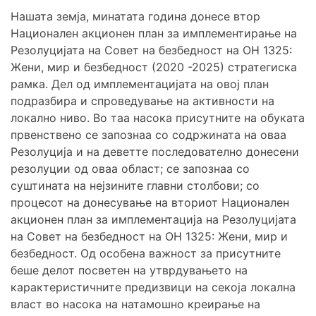
Нашата земја, минатата година донесе втор
Национален акционен план за имплементирање на
Резолуцијата на Совет на безбедност на ОН 1325:
Жени, мир и безбедност (2020 -2025) стратегиска
рамка. Дел од имплементацијата на овој план
подразбира и спроведување на активности на
локално ниво. Во таа насока присутните на обуката
првенствено се запознаа со содржината на оваа
Резолуција и на деветте последователно донесени
резолуции од оваа област; се запознаа со
суштината на нејзините главни столбови; со
процесот на донесување на вториот Национален
акционен план за имплементација на Резолуцијата
на Совет на безбедност на ОН 1325: Жени, мир и
безбедност. Од особена важност за присутните
беше делот посветен на утврдувањето на
карактеристичните предизвици на секоја локална
власт во насока на натамошно креирање на