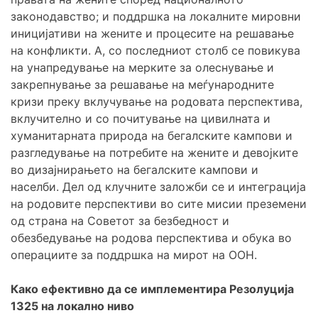
законодавство; и поддршка на локалните мировни
иницијативи на жените и процесите на решавање
на конфликти. А, со последниот столб се повикува
на унапредување на мерките за олеснување и
закрепнување за решавање на меѓународните
кризи преку вклучување на родовата перспектива,
вклучително и со почитување на цивилната и
хуманитарната природа на бегалските кампови и
разгледување на потребите на жените и девојките
во дизајнирањето на бегалските кампови и
населби. Дел од клучните заложби се и интеграција
на родовите перспективи во сите мисии преземени
од страна на Советот за безбедност и
обезбедување на родова перспектива и обука во
операциите за поддршка на мирот на ООН.
Како ефективно да се имплементира Резолуција
1325 на локално ниво