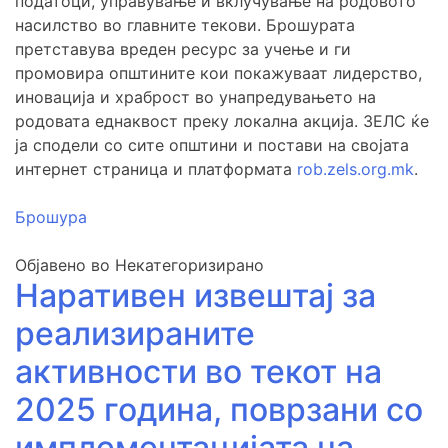
податоци, управување и вклучување на родовото
насилство во главните текови. Брошурата
претставува вреден ресурс за учење и ги
промовира општините кои покажуваат лидерство,
иновација и храброст во унапредувањето на
родовата еднаквост преку локална акција. ЗЕЛС ќе
ја сподели со сите општини и постави на својата
интернет страница и платформата
rob.zels.org.mk
.
Брошура
Објавено во Некатегоризирано
Наративен извештај за
реализираните
активности во текот на
2025 година, поврзани со
имплементацијата на