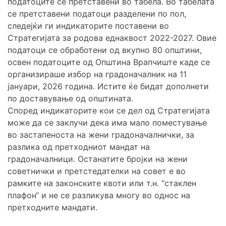
податоците се претставени во табела. Во табелата
се претставени податоци разделени по пол,
следејќи ги индикаторите постaвени во
Стратегијата за родова еднаквост 2022-2027. Овие
податоци се обработени од вкупно 80 општини,
освен податоците од Општина Врапчиште каде се
организираше избор на градоначалник на 11
јануари, 2026 година. Истите ќе бидат дополнети
по доставување од општината.
Според индикаторите кои се дел од Стратегијата
може да се заклучи дека има мало поместување
во застапеноста на жени градоначалнички, за
разлика од претходниот мандат на
градоначалници. Останатите бројки на жени
советнички и претстедателки на совет е во
рамките на законските квоти или т.н. “стаклен
плафон“ и не се разликува многу во однос на
претходните мандати.