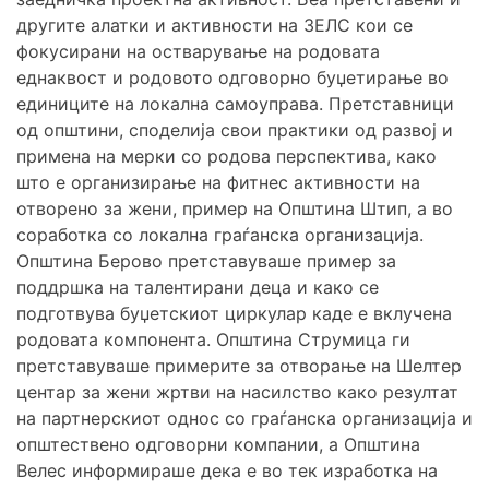
другите алатки и активности на ЗЕЛС кои се
фокусирани на остварување на родовата
еднаквост и родовото одговорно буџетирање во
единиците на локална самоуправа. Претставници
од општини, споделија свои практики од развој и
примена на мерки со родова перспектива, како
што е организирање на фитнес активности на
отворено за жени, пример на Општина Штип, а во
соработка со локална граѓанска организација.
Општина Берово претставуваше пример за
поддршка на талентирани деца и како се
подготвува буџетскиот циркулар каде е вклучена
родовата компонента. Општина Струмица ги
претставуваше примерите за отворање на Шелтер
центар за жени жртви на насилство како резултат
на партнерскиот однос со граѓанска организација и
општествено одговорни компании, а Општина
Велес информираше дека е во тек изработка на