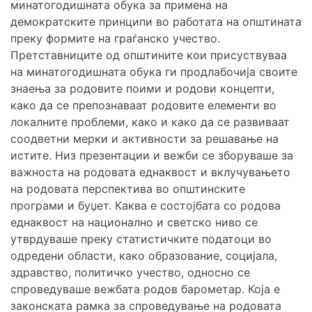
минатогодишната обука за примена на
демократските принципи во работата на општината
преку формите на граѓанско учество.
Претставниците од општините кои присуствуваа
на минатогодишната обука ги продлабочија своите
знаења за родовите поими и родови концепти,
како да се препознаваат родовите елементи во
локалните проблеми, како и како да се развиваат
соодветни мерки и активности за решавање на
истите. Низ презентации и вежби се зборуваше за
важноста на родовата еднаквост и вклучувањето
на родовата перспектива во општинските
програми и буџет. Каква е состојбата со родова
еднаквост на национално и светско ниво се
утврдуваше преку статистичките податоци во
одредени области, како образование, социјала,
здравство, политичко учество, односно се
спроведуваше вежбата родов барометар. Која е
законската рамка за спроведување на родовата