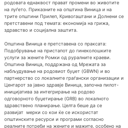
родовата еднаквост прават промени во животите
на луѓето. Приказните на општина Виница и на
трите општини Прилеп, Кривогаштани и Долнени се
претставени под темата: економија на грижа,
здравство и социјална заштита.
Општина Виница е претставена со праксата:
Подобрување на пристапот до гинеколошките
услуги за жените Ромки од руралните краеви.
Општина Виница, поддржана од Мрежата за
набљудување на родовиот буџет (GBWN) и во
партнерство со локалните граѓански организации и
Центарот за јавно здравје Виница, започна пилот-
иницијатива за интегрирање на родово
одговорното буџетирање (GRB) во локалното
здравствено планирање. Целта беше да се
развијат мерки со кои ќе се искористат
општинските ресурси и програми согласно
реалните потреби на жените и мажите, особено на