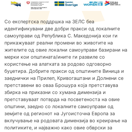
Со експертска поддршка на ЗЕЛС беа
идентификувани две добри пракси од локалните
самоуправи од Република С. Македонија кои ги
прикажуваат реални промени во животите на
жителите од овие локални самоуправи базирани на
мерки кои општината/ините ги развиле со
користење на алатката за родово одговорно
буџетира. Добрите пракси од општините Виница и
заеднички на Прилеп, Кривогаштани и Долнени се
претставени во оваа Брошура која претставува
збирка на приказни со хумана димензија и
претставуваат потврда на посветеноста на овие
општини, заедно со локалните самоуправи од
земјите од регионот на Југоисточна Европа за
вклучување на родовата димензија во креирање на
политиките, и најважно како овие обврски за