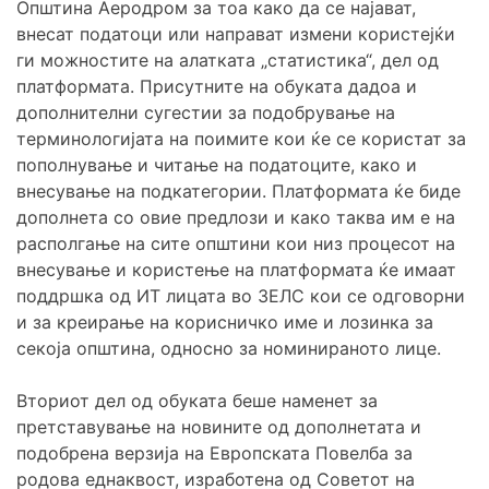
Општина Аеродром за тоа како да се најават,
внесат податоци или направат измени користејќи
ги можностите на алатката „статистика“, дел од
платформата. Присутните на обуката дадоа и
дополнителни сугестии за подобрување на
терминологијата на поимите кои ќе се користат за
пополнување и читање на податоците, како и
внесување на подкатегории. Платформата ќе биде
дополнета со овие предлози и како таква им е на
располгање на сите општини кои низ процесот на
внесување и користење на платформата ќе имаат
поддршка од ИТ лицата во ЗЕЛС кои се одговорни
и за креирање на корисничко име и лозинка за
секоја општина, односно за номинираното лицe.
Вториот дел од обуката беше наменет за
претставување на новините од дополнетата и
подобрена верзија на Европската Повелба за
родова еднаквост, изработена од Советот на