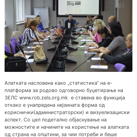
Алатката насловена како „статистика“ на е-
платформа за родово одговорно буџетирање на
ЗЕЛС www.rob.zels.org.mk е ставена во функција
откако е унапредена нејзината форма од
кориснички(администраторски) и визуелизациски
аспект. Со цел подетално објаснување на
можностите и начините на користење на алатката
од страна на општини, за чии потреби и беше