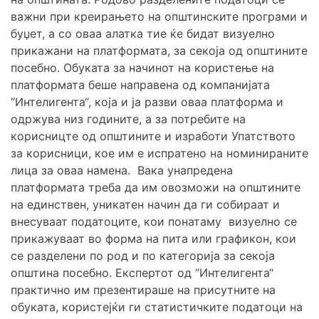
важни при креирањето на општинските програми и
буџет, а со оваа алатка тие ќе бидат визуелно
прикажани на платформата, за секоја од општините
посебно. Обуката за начинот на користење на
платформата беше направена од компанијата
“Интелигента“, која и ја разви оваа платформа и
одржува низ годините, а за потребите на
корисницте од општините и изработи Упатството
за корисници, кое им е испратено на номинираните
лица за оваа намена. Вака унапредена
платформата треба да им овозможи на општините
на единствен, уникатен начин да ги собираат и
внесуваат податоците, кои понатаму визуелно се
прикажуваат во форма на пита или графикон, кои
се разделени по род и по категорија за секоја
општина посебно. Експертот од “Интелигента“
практично им презентираше на присутните на
обуката, користејќи ги статистичките податоци на