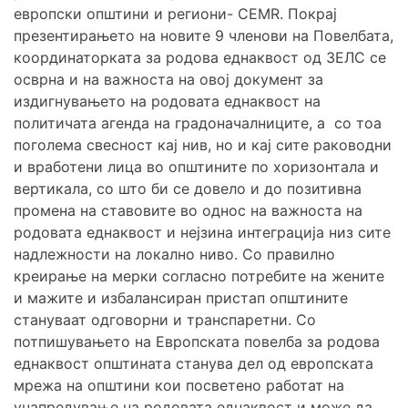
европски општини и региони- CEMR. Покрај
презентирањето на новите 9 членови на Повелбата,
координаторката за родова еднаквост од ЗЕЛС се
осврна и на важноста на овој документ за
издигнувањето на родовата еднаквост на
политичата агенда на градоначалниците, а со тоа
поголема свесност кај нив, но и кај сите раководни
и вработени лица во општините по хоризонтала и
вертикала, со што би се довело и до позитивна
промена на ставовите во однос на важноста на
родовата еднаквост и нејзина интеграција низ сите
надлежности на локално ниво. Со правилно
креирање на мерки согласно потребите на жените
и мажите и избалансиран пристап општините
стануваат одговорни и транспаретни. Со
потпишувањето на Европската повелба за родова
еднаквост општината станува дел од европската
мрежа на општини кои посветено работат на
унапредување на родовата еднаквост и може да