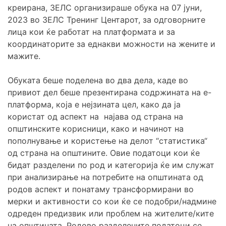
креирана, ЗЕЛС организираше обука на 07 јуни,
2023 во ЗЕЛС Тренинг Центарот, за одговорните
лица кои ќе работат на платформата и за
координаторите за еднакви можности на жените и
мажите.
Обуката беше поделена во два дела, каде во
привиот дел беше презентирана содржината на е-
платформа, која е нејзината цел, како да ја
користат од аспект на најава од страна на
општинските корисници, како и начинот на
пополнување и користење на делот “статистика“
од страна на општините. Овие податоци кои ќе
бидат разделени по род и категорија ќе им служат
при анализирање на потребите на општината од
родов аспект и понатаму трансформирани во
мерки и активности со кои ќе се подобри/надмине
одреден предизвик или проблем на жителите/ките
на општината. Родово разделените податоци се