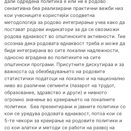
дали одредена политика е или не е родово
сензитивна беа реализирани практични вежби низ
кои учесниците користејќи соодветна
методологија за родово интегрирање учеа како да
постават родови индикатори за да се овозможи
родова еднаквост во општинските активности. Тие
осознаа дека родовата еднаквост треба и може да
биде интегрирана во сите локални надлежности,
односно вградена во политиките на сите
општински програми. Присутните дискутираа и за
важноста од обезбедувањето на родовите
статистички податоци на локално и на национално
ниво во различни сегменти (пазарот на трудот,
образование, здравство и други) и нивното
огромно значење во креирањето на локалните
политики. Беа презентирани и јавните политики со
кои се уредува родовата еднаквост, потоа кои се
5-те чекори за креирање на родовите политики и
со кои алатки и методи се работи на развој на