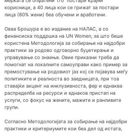
мерката се опфатени 170 постари крајни
корисници, а 40 лица кои се грижат за постари
лица (80% жени) беа обучени и вработени.
Оваа Брошура е во издание на НАЛАС, а со
финансиска поддршка на UN Women, за што беше
користена Методологија за собирање на најдобри
практики за родово одговорно буџетирање и
управување со знаење. Овие приказни треба да
помогнат на локалните самоуправи како пример за
премостување на родовиот јаз кој се појавува меѓу
политиките и реалноста во заедницата, при тоа
ставајќи акцент на инклузивноста, фер и еднаква
распределба на ресурси и еднаков пристап на
услуги, со фокус на жените, мажите и ранливите
групи.
Согласно Методологијата за собирање на најдобри
практики и критериумите кои беа дел од истата,