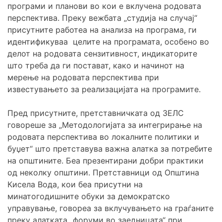
програми и планови во кои е вклучена родовата
перспектива. Преку вежбата „студија на случај“
присутните работеа на анализа на програма, ги
идентификуваа целите на програмата, особено во
делот на родовата сензитивност, индикаторите
што треба да ги постават, како и начинот на
мерење на родовата перспектива при
известувањето за реализацијата на програмите.
Пред присутните, претставничката од ЗЕЛС
говореше за „Методологијата за интегрирање на
родовата перспектива во локалните политики и
буџет“ што претставува важна алатка за потребите
на општините. Беа презентирани добри практики
од неколку општини. Претставници од Општина
Кисела Вода, кои беа присутни на
минатогодишните обуки за демократско
управување, говореа за вклучувањето на граѓаните
преку алатката „форуми во заедницата“ при