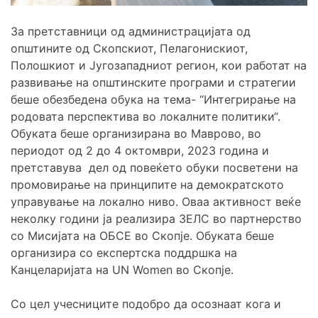
За претставници од администрацијата од
општините од Скопскиот, Пелагонискиот,
Полошкиот и Југозападниот регион, кои работат на
развивање на општинските програми и стратегии
беше обезбедена обука на тема- “Интегрирање на
родовата перспектива во локалните политики“.
Обуката беше организирана во Маврово, во
периодот од 2 до 4 октомври, 2023 година и
претставува дел од повеќето обуки посветени на
промовирање на принципите на демократското
управување на локално ниво. Оваа активност веќе
неколку години ја реализира ЗЕЛС во партнерство
со Мисијата на ОБСЕ во Скопје. Обуката беше
организира со експертска поддршка на
Канцеларијата на UN Women во Скопје.
Со цел учесниците подобро да осознаат кога и