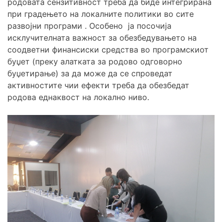
родовата сензитивност треба да биде интегрирана
при градењето на локалните политики во сите
развојни програми . Особено ја посочија
исклучителната важност за обезбедувањето на
соодветни финансиски средства во програмскиот
буџет (преку алатката за родово одговорно
буџетирање) за да може да се спроведат
активностите чии ефекти треба да обезбедат
родова еднаквост на локално ниво.