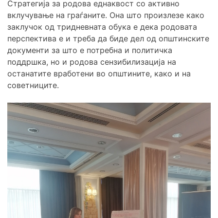
Стратегија за родова еднаквост со активно
вклучување на граѓаните. Она што произлезе како
заклучок од тридневната обука е дека родовата
перспектива е и треба да биде дел од општинските
документи за што е потребна и политичка
поддршка, но и родова сензибилизација на
останатите вработени во општините, како и на
советниците.