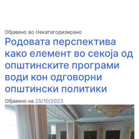
Објавено во Некатегоризирано
Родовата перспектива
како елемент во секоја од
општинските програми
води кон одговорни
општински политики
Објавено на
25/10/2023