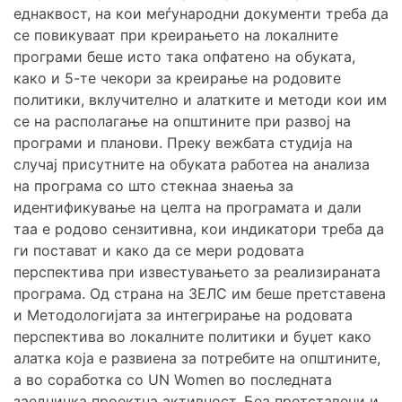
еднаквост, на кои меѓународни документи треба да
се повикуваат при креирањето на локалните
програми беше исто така опфатено на обуката,
како и 5-те чекори за креирање на родовите
политики, вклучително и алатките и методи кои им
се на располагање на општините при развој на
програми и планови. Преку вежбата студија на
случај присутните на обуката работеа на анализа
на програма со што стекнаа знаења за
идентификување на целта на програмата и дали
таа е родово сензитивна, кои индикатори треба да
ги постават и како да се мери родовата
перспектива при известувањето за реализираната
програма. Од страна на ЗЕЛС им беше претставена
и Методологијата за интегрирање на родовата
перспектива во локалните политики и буџет како
алатка која е развиена за потребите на општините,
а во соработка со UN Women во последната
заедничка проектна активност. Беа претставени и