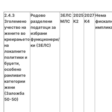
2.4.3
Родово
ЗЕЛС
2025
2027
Нема
Зголемено
разделени
МЛС
К2
К4
фискал
учество на
податоци за
имплик
жените во
избрани
креирањето
функционери/
на
ки (ЗЕЛС)
локалните
политики и
буџети,
особено
ранливите
категории
жени
(Заложба
50-50)