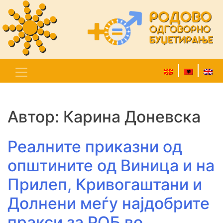
Автор:
Карина Доневска
Реалните приказни од
општините од Виница и на
Прилеп, Кривогаштани и
Долнени меѓу најдобрите
пракси за РОБ во