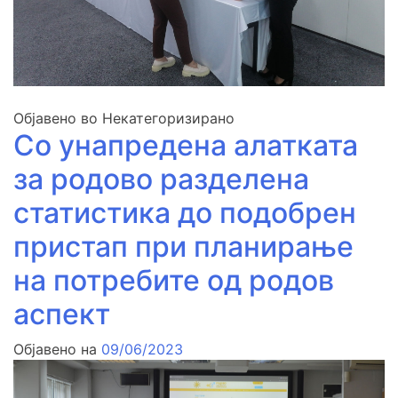
Објавено во Некатегоризирано
Со унапредена алатката
за родово разделена
статистика до подобрен
пристап при планирање
на потребите од родов
аспект
Објавено на
09/06/2023