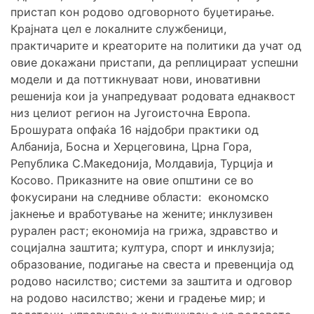
пристап кон родово одговорното буџетирање.
Крајната цел е локалните службеници,
практичарите и креаторите на политики да учат од
овие докажани пристапи, да реплицираат успешни
модели и да поттикнуваат нови, иновативни
решенија кои ја унапредуваат родовата еднаквост
низ целиот регион на Југоисточна Европа.
Брошурата опфаќа 16 најдобри практики од
Албанија, Босна и Херцеговина, Црна Гора,
Република С.Македонија, Молдавија, Турција и
Косово. Приказните на овие општини се во
фокусирани на следниве области: економско
јакнење и вработување на жените; инклузивен
рурален раст; економија на грижа, здравство и
социјална заштита; култура, спорт и инклузија;
образование, подигање на свеста и превенција од
родово насилство; системи за заштита и одговор
на родово насилство; жени и градење мир; и