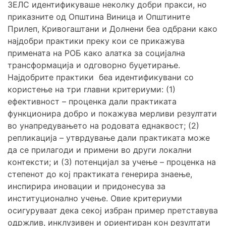
ЗЕЛС идентификуваше неколку добри пракси, но
приказните од Општина Виница и Општините
Прилеп, Кривогаштани и Долнени беа одбрани како
најдобри практики преку кои се прикажува
примената на РОБ како алатка за социјална
трансформација и одговорно буџетирање.
Најдобрите практики беа идентификувани со
користење на три главни критериуми: (1)
ефективност – проценка дали практиката
функционира добро и покажува мерливи резултати
во унапредувањето на родовата еднаквост; (2)
репликација – утврдување дали практиката може
да се прилагоди и примени во други локални
контексти; и (3) потенцијал за учење – проценка на
степенот до кој практиката генерира знаење,
инспирира иновации и придонесува за
институционално учење. Овие критериуми
осигуруваат дека секој избран пример претставува
одржлив, инклузивен и ориентиран кон резултати