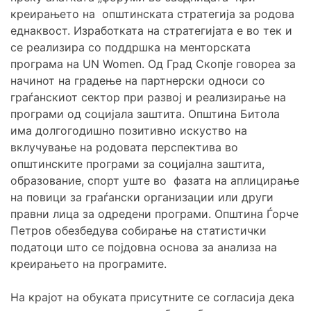
креирањето на општинската стратегија за родова
еднаквост. Изработката на стратегијата е во тек и
се реализира со поддршка на менторската
програма на UN Women. Од Град Скопје говореа за
начинот на градење на партнерски односи со
граѓанскиот сектор при развој и реализирање на
програми од социјала заштита. Општина Битола
има долгогодишно позитивно искуство на
вклучување на родовата перспектива во
општинските програми за социјална заштита,
образование, спорт уште во фазата на аплицирање
на повици за граѓански организации или други
правни лица за одредени програми. Општина Ѓорче
Петров обезбедува собирање на статистички
податоци што се појдовна основа за анализа на
креирањето на програмите.
На крајот на обуката присутните се согласија дека