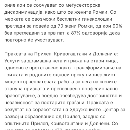
оние кои се соочуваат со меѓусекторска
дискриминација, како што се жените Ромки. Со
мерката се овозможи бесплатни гинеколошки
прегледи за повеќе од 70 жени Ромки, од кои 90%
беа прегледани за прв пат, а 87% одговорија дека
повторно ќе учествуваат.
Праксата на Прилеп, Кривогаштани и Долнени е:
Услуги за доамашна нега и грижа на стари лица,
односно е претставено како трансформирање на
грижата и родовите односи преку пионерскиот
модел кој неплатената работа за нега на жените
станува признато и препознаено професионално
вработување, а воедно обезбедува достоинство и
независност за постарите граѓани. Праксата е
резултат на соработката на Здружението Центар за
развој и образование од Прилеп, заедно со
општините Прилеп, Кривогаштани и Долнени. Со