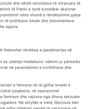
ezolute dhe nëntë rezolutave të miratuara të
ratimit të Planin e dytë kombëtar aksionar
ë pranishmit ishte shumë e rëndësishme pjesa
jshëm të politikave lokale dhe dokumenteve
e siguria.
 të theksohet rëndësia e pjesëmarrjes së
n dy çështje thelbësore: ndikimi jo përkatës
femrat në parandalimin e konflikteve dhe
arrjen e femrave në të gjitha nivelet e
ociatat paqësore, në operacionet
tje e femrave dhe vajzave nga dhuna seksuale
ugjatëve. Në shtyllën e tretë, Rezoluta bën
shirë edhe ndjekjen penale të personave që