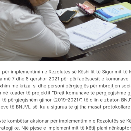
 për implementimin e Rezolutës së Këshillit të Sigurimit të 
-ja më 7 dhe 8 qershor 2021 për përfaqësuesit e komunave. 
axhim me kriza, si dhe personi përgjegjës për mbrojtjen so
a në kuadër të projektit “Drejt komunave të përgjegjshme g
im të përgjegjshëm gjinor (2019-2021)”, të cilin e zbaton B
meve të BNJVL-së, ku u sigurua të gjitha masat protokollare 
dytë kombëtar aksionar për implementimin e Rezolutës së Kës
ategjike. Një pjesë e implementimit të këtij plani nënkupto