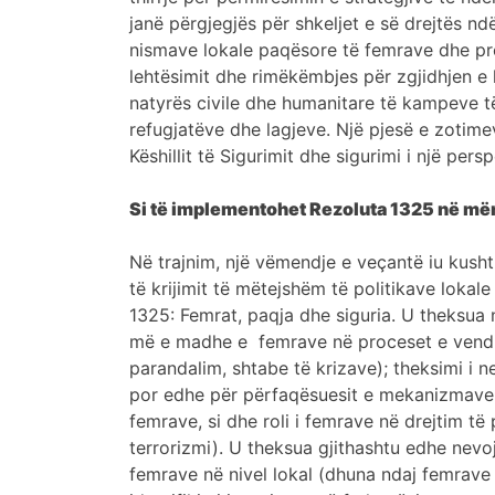
janë përgjegjës për shkeljet e së drejtës n
nismave lokale paqësore të femrave dhe proc
lehtësimit dhe rimëkëmbjes për zgjidhjen e
natyrës civile dhe humanitare të kampeve t
refugjatëve dhe lagjeve. Një pjesë e zotime
Këshillit të Sigurimit dhe sigurimi i një pe
Si të implementohet Rezoluta 1325 në mën
Në trajnim, një vëmendje e veçantë iu kusht
të krijimit të mëtejshëm të politikave lok
1325: Femrat, paqja dhe siguria. U theksua n
më e madhe e femrave në proceset e vendimma
parandalim, shtabe të krizave); theksimi i n
por edhe për përfaqësuesit e mekanizmave të k
femrave, si dhe roli i femrave në drejtim të
terrorizmi). U theksua gjithashtu edhe nevo
femrave në nivel lokal (dhuna ndaj femrave 