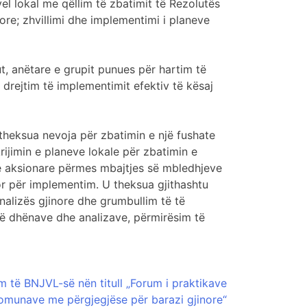
vel lokal me qëllim të zbatimit të Rezolutës
ore; zhvillimi dhe implementimi i planeve
t, anëtare e grupit punues për hartim të
 drejtim të implementimit efektiv të kësaj
theksua nevoja për zbatimin e një fushate
jimin e planeve lokale për zbatimin e
eve aksionare përmes mbajtjes së mbledhjeve
or për implementim. U theksua gjithashtu
alizës gjinore dhe grumbullim të të
 të dhënave dhe analizave, përmirësim të
 të BNJVL-së nën titull „Forum i praktikave
omunave me përgjegjëse për barazi gjinore“