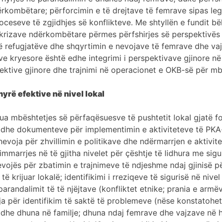
dërkombëtare; përforcimin e të drejtave të femrave sipas le
eseve të zgjidhjes së konflikteve. Me shtyllën e fundit bë
 krizave ndërkombëtare përmes përfshirjes së perspektivës 
ë refugjatëve dhe shqyrtimin e nevojave të femrave dhe va
ve kryesore është edhe integrimi i perspektivave gjinore në
rspektive gjinore dhe trajnimi në operacionet e OKB-së për m
yrë efektive në nivel lokal
ua mbështetjes së përfaqësuesve të pushtetit lokal gjatë fok
ale dhe dokumenteve për implementimin e aktiviteteve të PKA
evoja për zhvillimin e politikave dhe ndërmarrjen e aktivite
rrjes në të gjitha nivelet për çështje të lidhura me sigurin
evojës për zbatimin e trajnimeve të ndjeshme ndaj gjinisë p
rijuar lokalë; identifikimi i rreziqeve të sigurisë në nivel 
 parandalimit të të njëjtave (konfliktet etnike; prania e ar
ja për identifikim të saktë të problemeve (nëse konstatohet 
dhe dhuna në familje; dhuna ndaj femrave dhe vajzave në ha