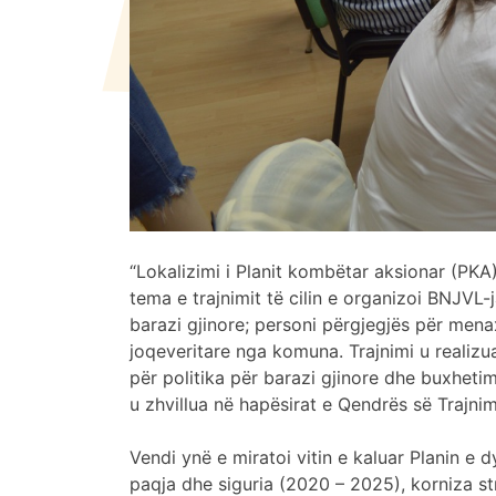
“Lokalizimi i Planit kombëtar aksionar (PKA)
tema e trajnimit të cilin e organizoi BNJVL
barazi gjinore; personi përgjegjës për men
joqeveritare nga komuna. Trajnimi u realizu
për politika për barazi gjinore dhe buxhet
u zhvillua në hapësirat e Qendrës së Trajni
Vendi ynë e miratoi vitin e kaluar Planin e 
paqja dhe siguria (2020 – 2025), korniza str