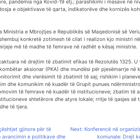
rore, pandemia nga Kovid-19 etj.; parashikimi i masave në ni
osja e objektivave të qarta, indikatorëve dhe kornizës koh
 Ministria e Mbrojtjes e Republikës së Maqedonisë së Veriu
shembuj konkretë zotimesh të cilat i realizon kjo ministri në
hirjeje më të madhe të femrave në radhët e kësaj ministrie.
ktuara në drejtim të zbatimit efikas të Rezolutës 1325. U 
kombëtar aksionar (PKA) dhe mundësi për pjesëmarrje në kri
torimit dhe vlerësimit të zbatimit të saj; rishikim i plan
inim dhe komunikim në kuadër të Grupit punues ndërministr
movim të femrave në kuadër të institucioneve; zbatim të an
titucioneve shtetërore dhe atyre lokale; rritje të qasjes së
he të tjera.
ështjet gjinore për të
Next:
Konferencë në organizim
e avancimin e politikave dhe
komunale: Drejt k