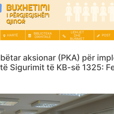
LIDHJET
BIBLIOTEKA
HARTË
POST
DHE
DIXHITALE
BURIMET
ombëtar aksionar (PKA) për im
 të Sigurimit të KB-së 1325: 