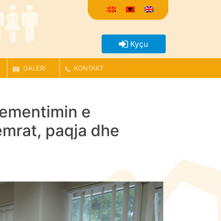
Kyçu
GALERI
KONTAKT
plementimin e
Femrat, paqja dhe