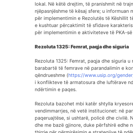
lokal. Në këtë drejtim, të pranishmit në tr
njëpasnjëshme të kësaj sfere; u informuan m
për implementimin e Rezolutës të Këshillit 
e kushtuar përcaktimit të sfidave karakteris
për implementimin e aktiviteteve të PKA-së
Rezoluta 1325: Femrat, paqja dhe siguria
Rezoluta 1325: Femrat, paqja dhe siguria u 
barabartë të femrave në parandalimin e konf
qëndrueshme (
https://www.usip.org/gende
i konflikteve të armatosura dhe luftërave nd
ndërtimin e paqes.
Rezoluta bazohet mbi katër shtylla kryesore.
vendimmarrjes, në vetë institucionet: në pa
paqeruajtëse, si ushtarë, policë dhe civilë
dhe me bazë gjinore, duke përfshirë edhe në
thirrje për përmirësimin e strategjive të n