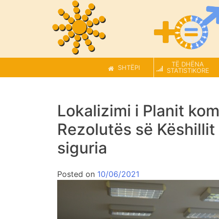
TË DHËNA
SHTËPI
STATISTIKORE
Lokalizimi i Planit k
Rezolutës së Këshillit
siguria
Posted on
10/06/2021