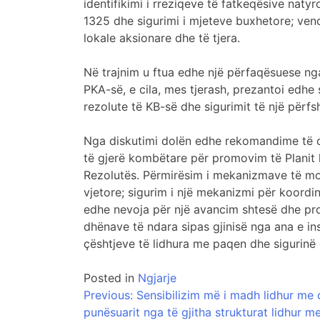
identifikimi i rreziqeve të fatkeqësive naty
1325 dhe sigurimi i mjeteve buxhetore; vend
lokale aksionare dhe të tjera.
Në trajnim u ftua edhe një përfaqësuese nga
PKA-së, e cila, mes tjerash, prezantoi edhe 
rezolute të KB-së dhe sigurimit të një përfs
Nga diskutimi dolën edhe rekomandime të ca
të gjerë kombëtare për promovim të Planit 
Rezolutës. Përmirësim i mekanizmave të moni
vjetore; sigurim i një mekanizmi për koord
edhe nevoja për një avancim shtesë dhe pro
dhënave të ndara sipas gjinisë nga ana e ins
çështjeve të lidhura me paqen dhe sigurinë d
Posted in
Ngjarje
Post
Previous:
Sensibilizim më i madh lidhur me ç
punësuarit nga të gjitha strukturat lidhur m