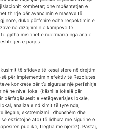
gjislacionit kombëtar; dhe mbështetjen e
het thirrje për avancimin e masave të
gjinore, duke përfshirë edhe respektimin e
jzave në dizajnimin e kampeve të
 të gjitha misionet e ndërmarra nga ana e
bështetjen e paqes.
usimit të sfidave të kësaj sfere në drejtim
-së për implementimin efektiv të Rezolutës
teve konkrete për t’u siguruar një përfshirje
ë në nivel lokal (këshilla lokalë për
ër përfaqësuesit e vetëqeverisjes lokale,
lokal, analiza e ndikimit të tyre ndaj
mëve ilegale; ekstremizmi i dhunshëm dhe
se ekzistojnë ato) të lidhura me sigurinë e
pësirën publike; tregtia me njerëz). Pastaj,