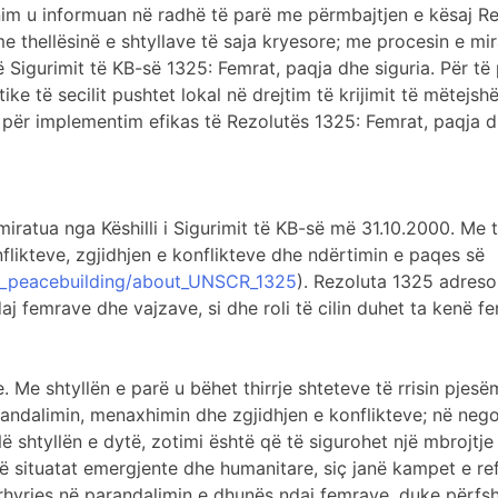
ajnim u informuan në radhë të parë me përmbajtjen e kësaj R
e thellësinë e shtyllave të saja kryesore; me procesin e mi
të Sigurimit të KB-së 1325: Femrat, paqja dhe siguria. Për t
tike të secilit pushtet lokal në drejtim të krijimit të mëte
 për implementim efikas të Rezolutës 1325: Femrat, paqja dh
miratua nga Këshilli i Sigurimit të KB-së më 31.10.2000. Me
likteve, zgjidhjen e konflikteve dhe ndërtimin e paqes së
r_peacebuilding/about_UNSCR_1325
). Rezoluta 1325 adreso
aj femrave dhe vajzave, si dhe roli të cilin duhet ta kenë 
 Me shtyllën e parë u bëhet thirrje shteteve të rrisin pjesëm
randalimin, menaxhimin dhe zgjidhjen e konflikteve; në neg
. Në shtyllën e dytë, zotimi është që të sigurohet një mbroj
 situatat emergjente dhe humanitare, siç janë kampet e ref
dërhyrjes në parandalimin e dhunës ndaj femrave, duke përf